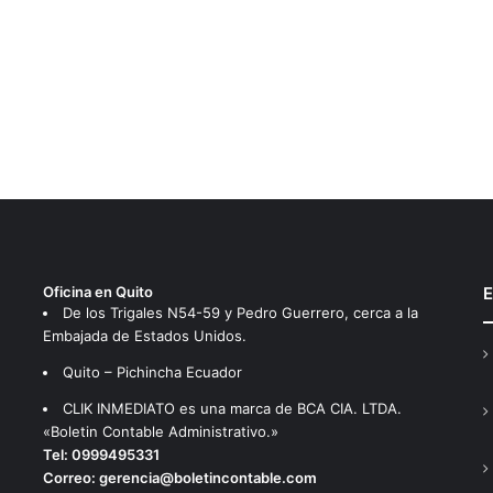
Oficina en Quito
E
De los Trigales N54-59 y Pedro Guerrero, cerca a la
Embajada de Estados Unidos.
Quito – Pichincha Ecuador
CLIK INMEDIATO es una marca de BCA CIA. LTDA.
«Boletin Contable Administrativo.»
Tel:
0999495331
Correo:
gerencia@boletincontable.com