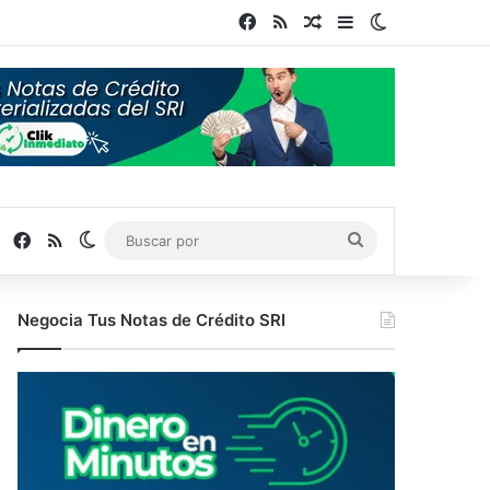
Facebook
RSS
Publicación al azar
Barra lateral
Switch skin
Facebook
RSS
Switch skin
Buscar
por
Negocia Tus Notas de Crédito SRI