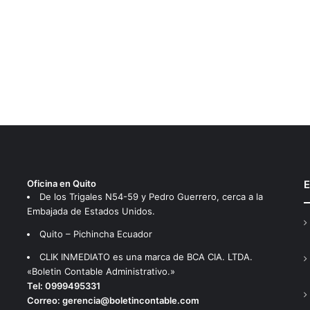
Oficina en Quito
E
De los Trigales N54-59 y Pedro Guerrero, cerca a la
Embajada de Estados Unidos.
Quito – Pichincha Ecuador
CLIK INMEDIATO es una marca de BCA CIA. LTDA.
«Boletin Contable Administrativo.»
Tel:
0999495331
Correo:
gerencia@boletincontable.com