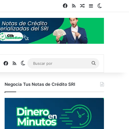
Facebook
RSS
Publicación al azar
Barra lateral
Switch skin
Facebook
RSS
Switch skin
Buscar
por
Negocia Tus Notas de Crédito SRI