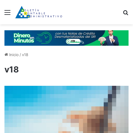
Menú
B
Inicio
/
v18
v18