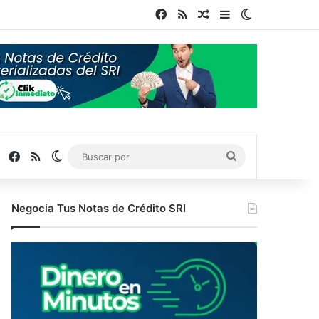
Facebook
RSS
Publicación al azar
Barra lateral
Switch skin
Facebook
RSS
Switch skin
Buscar
por
Negocia Tus Notas de Crédito SRI