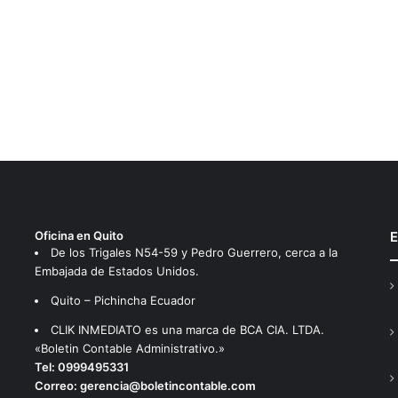
Oficina en Quito
E
De los Trigales N54-59 y Pedro Guerrero, cerca a la
Embajada de Estados Unidos.
Quito – Pichincha Ecuador
CLIK INMEDIATO es una marca de BCA CIA. LTDA.
«Boletin Contable Administrativo.»
Tel:
0999495331
Correo:
gerencia@boletincontable.com