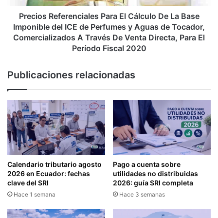
Imponible
del
Precios Referenciales Para El Cálculo De La Base
ICE
Imponible del ICE de Perfumes y Aguas de Tocador,
de
Comercializados A Través De Venta Directa, Para El
Perfumes
Período Fiscal 2020
y
Aguas
Publicaciones relacionadas
de
Tocador,
Comercializados
A
Través
De
Venta
Directa,
Para
Calendario tributario agosto
Pago a cuenta sobre
El
2026 en Ecuador: fechas
utilidades no distribuidas
Período
clave del SRI
2026: guía SRI completa
Fiscal
Hace 1 semana
Hace 3 semanas
2020