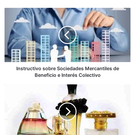
Instructivo
sobre
Sociedades
Mercantiles
de
Beneficio
e
Interés
Colectivo
Instructivo sobre Sociedades Mercantiles de
Beneficio e Interés Colectivo
Precios
Referenciales
Para
El
Cálculo
De
La
Base