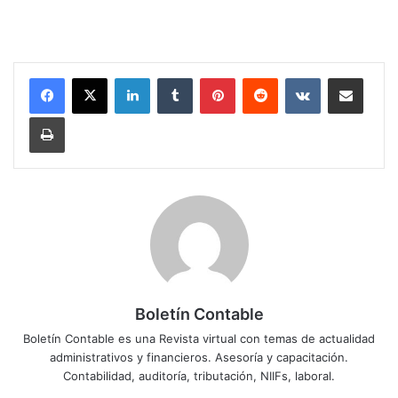
LinkedIn
Tumblr
Pinterest
Reddit
VKontakte
Compartir por corr
Imprimir
Boletín Contable
Boletín Contable es una Revista virtual con temas de actualidad
administrativos y financieros. Asesoría y capacitación.
Contabilidad, auditoría, tributación, NIIFs, laboral.