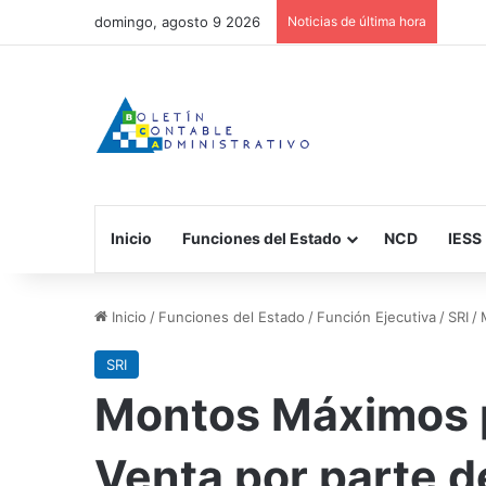
domingo, agosto 9 2026
Noticias de última hora
Inicio
Funciones del Estado
NCD
IESS
Inicio
/
Funciones del Estado
/
Función Ejecutiva
/
SRI
/
SRI
Montos Máximos p
Venta por parte de