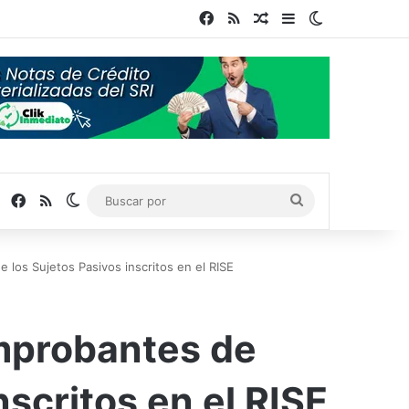
Facebook
RSS
Publicación al azar
Barra lateral
Switch skin
Facebook
RSS
Switch skin
Buscar
por
los Sujetos Pasivos inscritos en el RISE
mprobantes de
nscritos en el RISE