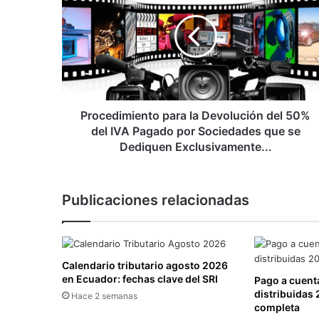
la
Devolución
del
50%
del
IVA
Pagado
por
Procedimiento para la Devolución del 50%
Sociedades
del IVA Pagado por Sociedades que se
que
Dediquen Exclusivamente...
se
Dediquen
Exclusivamente...
Publicaciones relacionadas
Calendario tributario agosto 2026
en Ecuador: fechas clave del SRI
Pago a cuenta
distribuidas 
Hace 2 semanas
completa