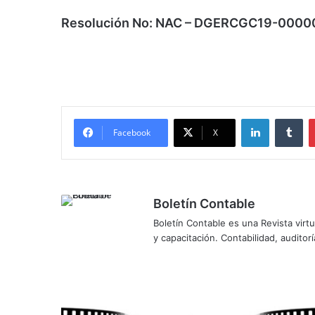
Resolución No: NAC – DGERCGC19-000
LinkedIn
Tu
Facebook
X
Boletín Contable
Boletín Contable es una Revista virtu
y capacitación. Contabilidad, auditoría
Procedimiento
para