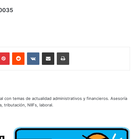
00035
mblr
Pinterest
Reddit
VKontakte
Compartir por correo electrónico
Imprimir
al con temas de actualidad administrativos y financieros. Asesoría
, tributación, NIIFs, laboral.
Normas
para