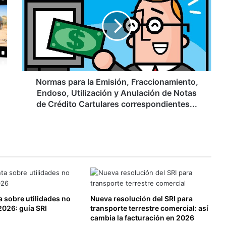
la
Emisión,
Fraccionamiento,
Endoso,
Utilización
y
Anulación
de
Normas para la Emisión, Fraccionamiento,
Notas
Endoso, Utilización y Anulación de Notas
de
de Crédito Cartulares correspondientes...
Crédito
Cartulares
correspondientes...
 sobre utilidades no
Nueva resolución del SRI para
2026: guía SRI
transporte terrestre comercial: así
cambia la facturación en 2026