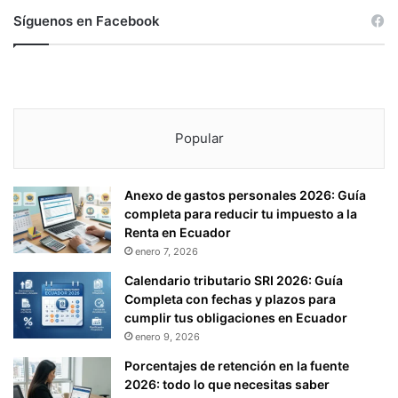
S
Síguenos en Facebook
E
N
T
A
T
I
Popular
V
O
S
D
Anexo de gastos personales 2026: Guía
E
completa para reducir tu impuesto a la
C
Renta en Ecuador
A
enero 7, 2026
P
Calendario tributario SRI 2026: Guía
I
Completa con fechas y plazos para
T
cumplir tus obligaciones en Ecuador
A
enero 9, 2026
L
Porcentajes de retención en la fuente
2026: todo lo que necesitas saber