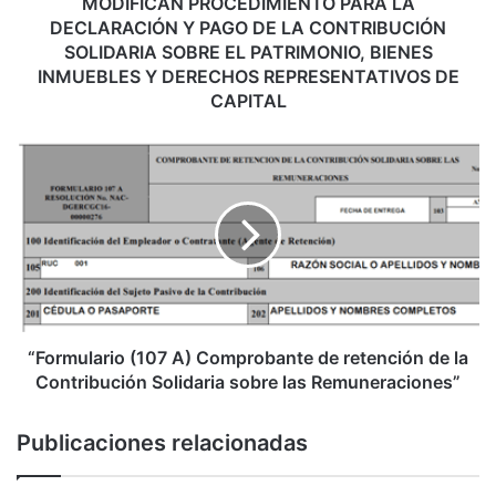
P
MODIFICAN PROCEDIMIENTO PARA LA
R
DECLARACIÓN Y PAGO DE LA CONTRIBUCIÓN
O
SOLIDARIA SOBRE EL PATRIMONIO, BIENES
C
INMUEBLES Y DERECHOS REPRESENTATIVOS DE
E
CAPITAL
D
I
“
M
F
I
o
E
r
N
m
T
u
O
l
P
a
A
r
R
i
“Formulario (107 A) Comprobante de retención de la
A
o
Contribución Solidaria sobre las Remuneraciones”
L
(
A
1
Publicaciones relacionadas
D
0
E
7
C
A