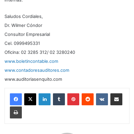
Internas.
Saludos Cordiales,
Dr. Wilmer Cóndor
Consultor Empresarial
Cel. 0999495331
Oficina: 02 3285 312/ 02 3280240
www.boletincontable.com
www.contadoresauditores.com
www.auditoriasenquito.com
LinkedIn
Tumblr
Pinterest
Reddit
VKontakte
Compartir por correo electrónico
Imprimir