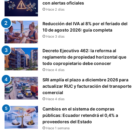
con alertas oficiales
M
c
Hace 2 días
U
i
E
o
Reducción del IVA al 8% por el feriado del
B
n
10 de agosto 2026: guía completa
L
e
E
Hace 3 días
s
S
”
Y
Decreto Ejecutivo 462: la reforma al
D
reglamento de propiedad horizontal que
E
todo copropietario debe conocer
R
Hace 4 días
E
SRI amplía el plazo a diciembre 2026 para
C
actualizar RUC y facturación del transporte
H
comercial
O
Hace 4 días
S
R
Cambios en el sistema de compras
E
públicas: Ecuador retendrá el 0,4% a
P
proveedores del Estado
R
Hace 1 semana
E