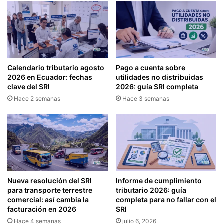
L
)
A
C
R
o
A
m
C
p
I
r
Calendario tributario agosto
Pago a cuenta sobre
Ó
o
2026 en Ecuador: fechas
utilidades no distribuidas
N
b
clave del SRI
2026: guía SRI completa
Y
a
Hace 2 semanas
Hace 3 semanas
P
n
A
t
G
e
O
d
D
e
E
r
L
e
A
t
Nueva resolución del SRI
Informe de cumplimiento
C
e
para transporte terrestre
tributario 2026: guía
O
n
comercial: así cambia la
completa para no fallar con el
N
facturación en 2026
SRI
c
T
i
Hace 4 semanas
julio 6, 2026